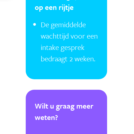
op een rijtje
De gemiddelde
wachttijd voor een
intake gesprek
bedraagt 2 weken.
Wilt u graag meer
weten?