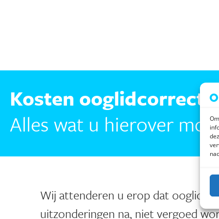
Kosten ooglidcorrecti
Alles wat u hierover moe
Om 
inf
dez
ver
nad
Wij attenderen u erop dat ooglidcor
uitzonderingen na,
niet vergoed wor