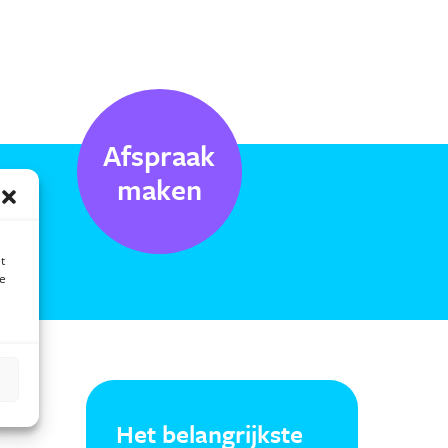
Afspraak
maken
t
te
Het belangrijkste