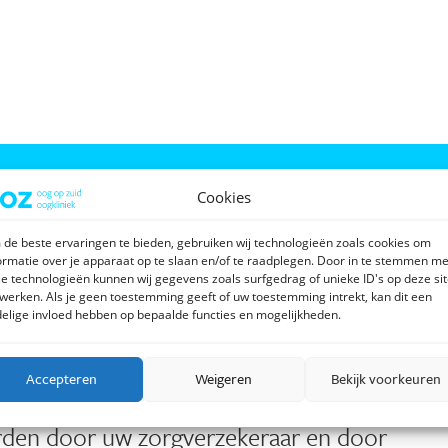
es
Cookies
t weten
de beste ervaringen te bieden, gebruiken wij technologieën zoals cookies om
ormatie over je apparaat op te slaan en/of te raadplegen. Door in te stemmen me
e technologieën kunnen wij gegevens zoals surfgedrag of unieke ID's op deze si
werken. Als je geen toestemming geeft of uw toestemming intrekt, kan dit een
elige invloed hebben op bepaalde functies en mogelijkheden.
Accepteren
Weigeren
Bekijk voorkeuren
recties
in het algemeen
,
op enkele
den door uw zorgverzekeraar en door