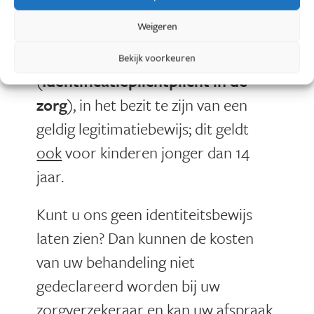
Weigeren
Bij uw afspraak dient u, conform
wetgeving
Bekijk voorkeuren
(
Identificatieplichtplicht in de
zorg
), in het bezit te zijn van een
geldig legitimatiebewijs; dit geldt
ook
voor kinderen jonger dan 14
jaar.
Kunt u ons geen identiteitsbewijs
laten zien? Dan kunnen de kosten
van uw behandeling niet
gedeclareerd worden bij uw
zorgverzekeraar en kan uw afspraak