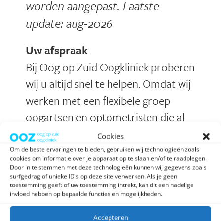
worden aangepast. Laatste
update: aug
-2026
Uw afspraak
Bij Oog op Zuid Oogkliniek proberen
wij u altijd snel te helpen. Omdat wij
werken met een flexibele groep
oogartsen en optometristen die al
jarenlange ervaring hebben, zorgen
Cookies
wij dat de behandeling altijd snel kan
Om de beste ervaringen te bieden, gebruiken wij technologieën zoals
cookies om informatie over je apparaat op te slaan en/of te raadplegen.
starten. Door onze lange ervaring
Door in te stemmen met deze technologieën kunnen wij gegevens zoals
surfgedrag of unieke ID's op deze site verwerken. Als je geen
staan wij garant voor een hoge
toestemming geeft of uw toestemming intrekt, kan dit een nadelige
invloed hebben op bepaalde functies en mogelijkheden.
kwaliteit en hebben wij persoonlijke
aandacht voor u.
Accepteren